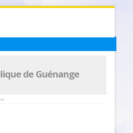
blique de Guénange
que