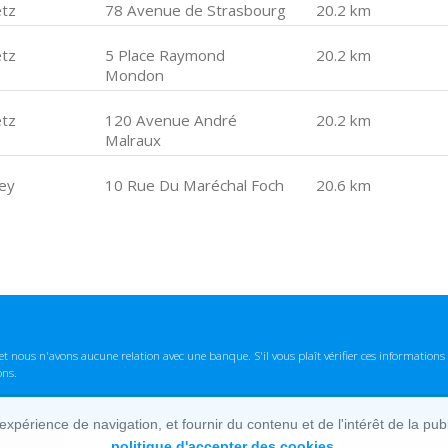
tz
78 Avenue de Strasbourg
20.2 km
tz
5 Place Raymond
20.2 km
Mondon
tz
120 Avenue André
20.2 km
Malraux
iey
10 Rue Du Maréchal Foch
20.6 km
t nous n'avons aucune relation avec une banque. S'il vous plaît vérifier ces informatio
ons.
lexpérience de navigation, et fournir du contenu et de l'intérêt de la pu
politique d'accepter des cookies.