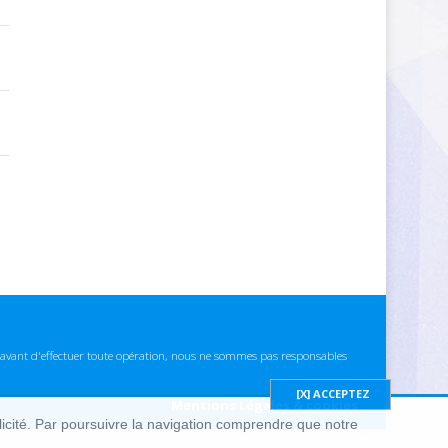
ns avant d'effectuer toute opération, nous ne sommes pas responsables
Mentions Légales & cookies
blicité. Par poursuivre la navigation comprendre que notre