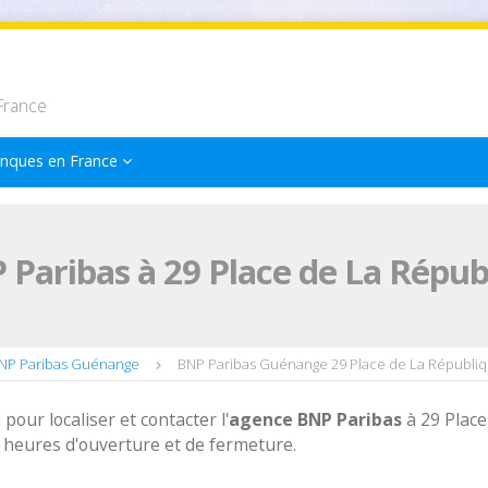
France
nques en France
Paribas à 29 Place de La Répu
NP Paribas Guénange
BNP Paribas Guénange 29 Place de La Républi
 pour localiser et contacter l'
agence
BNP Paribas
à 29 Place
heures d'ouverture et de fermeture.