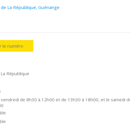
e de La République, Guénange
er le numéro
 La République
s
 vendredi de 8h30 à 12h00 et de 13h30 à 18h00, et le samedi d
00
ble
ble