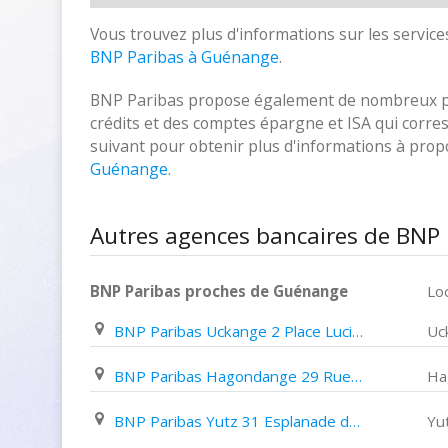
Vous trouvez plus d'informations sur les services
BNP Paribas à Guénange
.
BNP Paribas propose également de nombreux prod
crédits et des comptes épargne et ISA qui corresp
suivant pour obtenir plus d'informations à pro
Guénange
.
Autres agences bancaires de BNP
BNP Paribas proches de Guénange
Loc
BNP Paribas Uckange 2 Place Lucien Waldung
Uc
BNP Paribas Hagondange 29 Rue de La Gare
Ha
BNP Paribas Yutz 31 Esplanade de La Brasserie
Yu