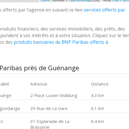
Leaflet
| données ©
OpenStreetMap
/ODbL - rendu
OSM Franc
 offerts par l'agence en suivant ce lien
services offerts par
uits financiers, des services immobiliers, des prêts, des
ondent à vos intérêts et à votre situation. Cliquez sur le lie
pos des
produits bancaires de BNP Paribas offerts à
 Paribas près de Guénange
alité
Adresse
Distance
kange
2 Place Lucien Waldung
4.3 km
gondange
29 Rue de La Gare
6.1 km
tz
31 Esplanade de La
6.4 km
Brasserie