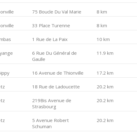
onville
75 Boucle Du Val Marie
8 km
onville
33 Place Turenne
8 km
mbas
1 Rue de La Paix
10 km
yange
6 Rue Du Général de
11.9 km
Gaulle
ippy
16 Avenue de Thionville
17.2 km
tz
18 Rue de Ladoucette
20.2 km
tz
219Bis Avenue de
20.2 km
Strasbourg
tz
5 Avenue Robert
20.2 km
Schuman