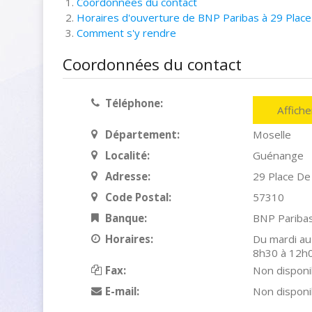
Coordonnées du contact
Horaires d'ouverture de BNP Paribas à 29 Plac
Comment s'y rendre
Coordonnées du contact
Téléphone:
Affich
Département:
Moselle
Localité:
Guénange
Adresse:
29 Place De
Code Postal:
57310
Banque:
BNP Pariba
Horaires:
Du mardi au
8h30 à 12h
Fax:
Non disponi
E-mail:
Non disponi