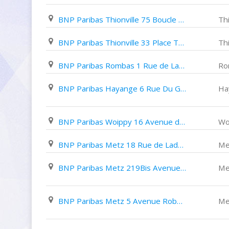
BNP Paribas Thionville 75 Boucle Du Val Marie
Thi
BNP Paribas Thionville 33 Place Turenne
Thi
BNP Paribas Rombas 1 Rue de La Paix
Ro
BNP Paribas Hayange 6 Rue Du Général de Gaulle
Ha
BNP Paribas Woippy 16 Avenue de Thionville
Wo
BNP Paribas Metz 18 Rue de Ladoucette
Me
BNP Paribas Metz 219Bis Avenue de Strasbourg
Me
BNP Paribas Metz 5 Avenue Robert Schuman
Me