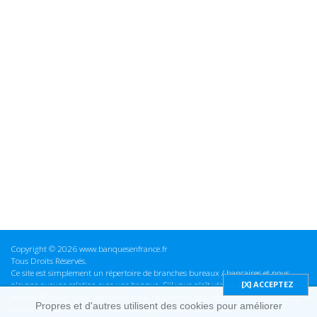
Copyright © 2026 www.banquesenfrance.fr
Tous Droits Réservés.
Ce site est simplement un répertoire de branches bureaux / bancaires et nous
n'avons aucune relation avec une banque. S'il vous plaît vérifier ces informations
avant d'effectuer toute opération, nous ne sommes pas responsables des erreurs
Propres et d'autres utilisent des cookies pour améliorer
ou des omissions dans les informations que nous fournissons.