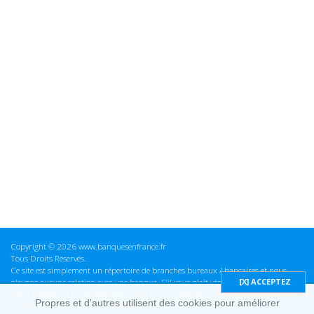
Copyright © 2026 www.banquesenfrance.fr
Tous Droits Réservés.
Ce site est simplement un répertoire de branches bureaux / bancaires et nous
n'avons aucune relation avec une banque. S'il vous plaît vérifier ces informations
avant d'effectuer toute opération, nous ne sommes pas responsables des erreurs
Propres et d'autres utilisent des cookies pour améliorer
ou des omissions dans les informations que nous fournissons.