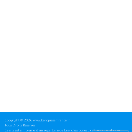
Copyright © 2026 www.banquesenfrance.fr
Tous Droits Réservés.
Ce site est simplement un répertoire de branches bureaux / bancaires et nous