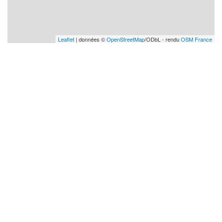
Leaflet
| données ©
OpenStreetMap
/ODbL - rendu
OSM France