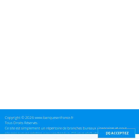
Copyright © 2026 www.banquesenfrance.fr
Tous Droits Réservés.
Ce site est simplement un répertoire de branches bureaux / bancaires et nous
n'avons aucune relation avec une banque. S'il vous plaît vérifier ces informations
avant d'effectuer toute opération, nous ne sommes pas responsables des erreurs