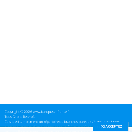
Copyright © 2026 www.banquesenfrance.fr
Tous Droits Réservés.
Ce site est simplement un répertoire de branches bureaux / bancaires et nous
n'avons aucune relation avec une banque. S'il vous plaît vérifier ces informations
avant d'effectuer toute opération, nous ne sommes pas responsables des erreurs