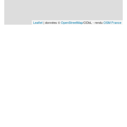
Leaflet
| données ©
OpenStreetMap
/ODbL - rendu
OSM France