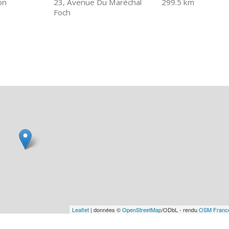
on
23, Avenue Du Maréchal
299.5 km
Foch
Leaflet
| données ©
OpenStreetMap
/ODbL - rendu
OSM Franc