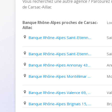
Vous recherchez une autre agence ? Parcourez 
de Carsac-Aillac
Banque Rhône-Alpes proches de Carsac-
Loc
Aillac
Banque Rhône-Alpes Saint-Etienne 86, Rue des Docteurs Charcot
Sa
Banque Rhône-Alpes Saint-Etienne 13, Place Dorian
Sa
Banque Rhône-Alpes Annonay 43, Rue Boissy D'anglas
An
Banque Rhône-Alpes Montélimar 11, Boulevard Aristide Briand
Mo
Banque Rhône-Alpes Valence 69, Avenue Gambetta
Va
Banque Rhône-Alpes Brignais 15, Rue de Janicu
Bri