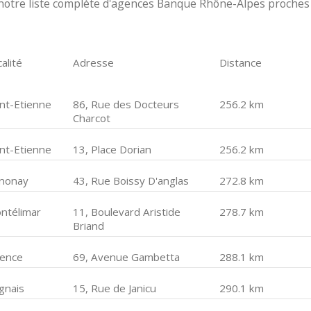
notre liste complète d'agences Banque Rhône-Alpes proches
alité
Adresse
Distance
int-Etienne
86, Rue des Docteurs
256.2 km
Charcot
int-Etienne
13, Place Dorian
256.2 km
nonay
43, Rue Boissy D'anglas
272.8 km
ntélimar
11, Boulevard Aristide
278.7 km
Briand
lence
69, Avenue Gambetta
288.1 km
gnais
15, Rue de Janicu
290.1 km