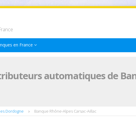
France
nques en France
tributeurs automatiques de Ba
pes Dordogne
Banque Rhône-Alpes Carsac-Aillac