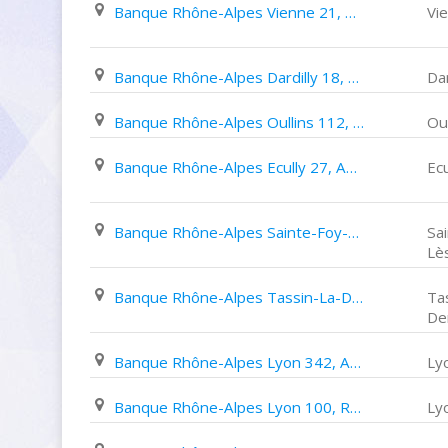
Banque Rhône-Alpes Vienne 21, Boulevard de La République
Vi
Banque Rhône-Alpes Dardilly 18, Chemin de Gargantua
Dar
Banque Rhône-Alpes Oullins 112, Grande Rue
Oul
Banque Rhône-Alpes Ecully 27, Avenue Raymond de Veyssières
Ecu
Banque Rhône-Alpes Sainte-Foy-Lès-Lyon 24, Avenue Du Général de Gaulle
Sa
Lè
Banque Rhône-Alpes Tassin-La-Demi-Lune 54, Avenue de La République
Ta
De
Banque Rhône-Alpes Lyon 342, Avenue Berthelot
Ly
Banque Rhône-Alpes Lyon 100, Rue de Gerland
Ly