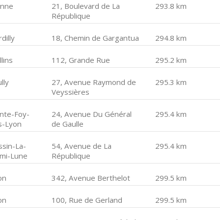
enne
21, Boulevard de La
293.8 km
République
dilly
18, Chemin de Gargantua
294.8 km
lins
112, Grande Rue
295.2 km
lly
27, Avenue Raymond de
295.3 km
Veyssières
inte-Foy-
24, Avenue Du Général
295.4 km
s-Lyon
de Gaulle
ssin-La-
54, Avenue de La
295.4 km
mi-Lune
République
on
342, Avenue Berthelot
299.5 km
on
100, Rue de Gerland
299.5 km