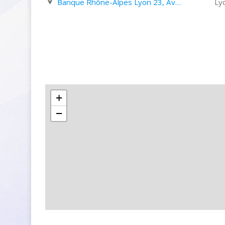
Banque Rhône-Alpes Lyon 23, Avenue Du Maréchal Foch
Ly
+
−