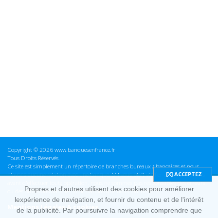
Copyright © 2026 www.banquesenfrance.fr
Tous Droits Réservés.
Ce site est simplement un répertoire de branches bureaux / bancaires et nous
n'avons aucune relation avec une banque. S'il vous plaît vérifier ces informations
avant d'effectuer toute opération, nous ne sommes pas responsables des erreurs
Propres et d'autres utilisent des cookies pour améliorer
ou des omissions dans les informations que nous fournissons.
lexpérience de navigation, et fournir du contenu et de l'intérêt
Mentions Légales & cookies
de la publicité. Par poursuivre la navigation comprendre que