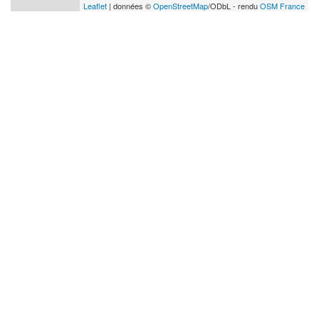
Leaflet
| données ©
OpenStreetMap
/ODbL - rendu
OSM France