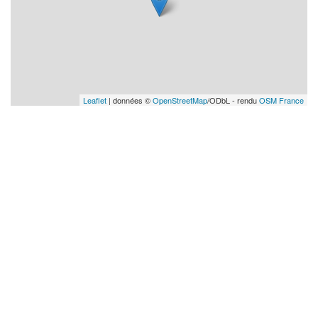
Leaflet
| données ©
OpenStreetMap
/ODbL - rendu
OSM France