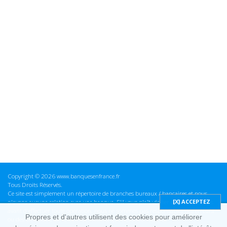
Copyright © 2026 www.banquesenfrance.fr
Tous Droits Réservés.
Ce site est simplement un répertoire de branches bureaux / bancaires et nous
n'avons aucune relation avec une banque. S'il vous plaît vérifier ces informations
avant d'effectuer toute opération, nous ne sommes pas responsables des erreurs
Propres et d'autres utilisent des cookies pour améliorer
ou des omissions dans les informations que nous fournissons.