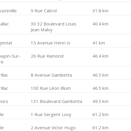
cazeville
9 Rue Cabrol
31.8 km
illac
30 32 Boulevard Louis
40.4 km
Jean Malvy
gentat
15 Avenue Henri Iv
41 km
pajon-Sur-
26 Rue Ramond
46.4 km
re
illac
8 Avenue Gambetta
46.5 km
illac
100 Rue Léon Blum
46.5 km
hors
131 Boulevard Gambetta
49.5 km
le
1 Rue Sergent Lovy
61.2 km
le
2 Avenue Victor Hugo
61.2 km