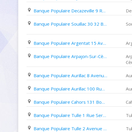
Banque Populaire Decazeville 9 Rue Cabrol
De
Banque Populaire Souillac 30 32 Boulevard Louis Jean Malvy
Sou
Banque Populaire Argentat 15 Avenue Henri Iv
Ar
Banque Populaire Arpajon-Sur-Cère 26 Rue Ramond
Ar
Cè
Banque Populaire Aurillac 8 Avenue Gambetta
Aur
Banque Populaire Aurillac 100 Rue Léon Blum
Aur
Banque Populaire Cahors 131 Boulevard Gambetta
Ca
Banque Populaire Tulle 1 Rue Sergent Lovy
Tul
Banque Populaire Tulle 2 Avenue Victor Hugo
Tul