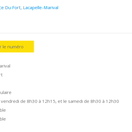
e Du Fort, Lacapelle-Marival
er le numéro
rival
rt
ulaire
 vendredi de 8h30 à 12h15, et le samedi de 8h30 à 12h30
ble
ble