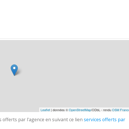
Leaflet
| données ©
OpenStreetMap
/ODbL - rendu
OSM Franc
 offerts par l'agence en suivant ce lien
services offerts par