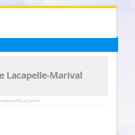
e Lacapelle-Marival
-Marival Place Du Fort