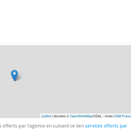
Leaflet
| données ©
OpenStreetMap
/ODbL - rendu
OSM Franc
 offerts par l'agence en suivant ce lien
services offerts par