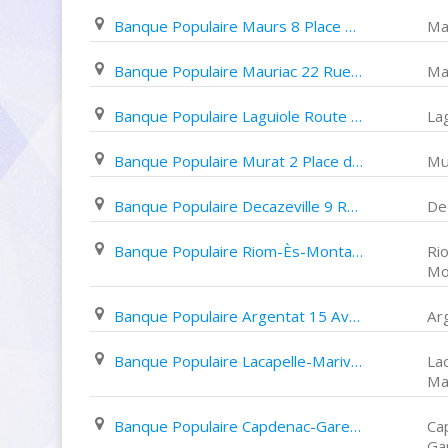
Banque Populaire Maurs 8 Place de L'europe
Ma
Banque Populaire Mauriac 22 Rue de La République
Ma
Banque Populaire Laguiole Route Nationale
La
Banque Populaire Murat 2 Place de L'hôtel de Ville
Mu
Banque Populaire Decazeville 9 Rue Cabrol
De
Banque Populaire Riom-Ès-Montagnes 9 Rue Du Commandant Monier
Ri
Mo
Banque Populaire Argentat 15 Avenue Henri Iv
Ar
Banque Populaire Lacapelle-Marival Place Du Fort
Lac
Ma
Banque Populaire Capdenac-Gare 12 Avenue Charles de Gaulle
Ca
Ga