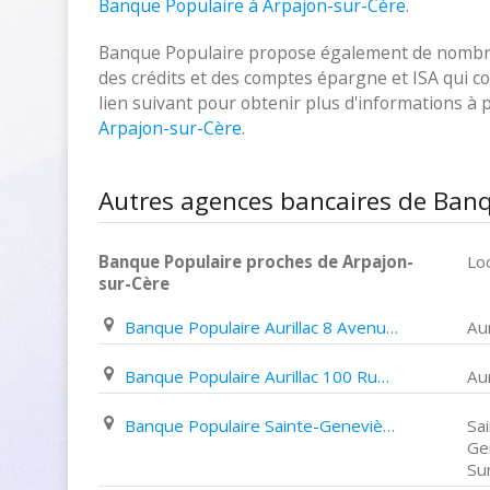
Banque Populaire à Arpajon-sur-Cère
.
Banque Populaire propose également de nombreux
des crédits et des comptes épargne et ISA qui cor
lien suivant pour obtenir plus d'informations à
Arpajon-sur-Cère
.
Autres agences bancaires de Banq
Banque Populaire proches de Arpajon-
Loc
sur-Cère
Banque Populaire Aurillac 8 Avenue Gambetta
Aur
Banque Populaire Aurillac 100 Rue Léon Blum
Aur
Banque Populaire Sainte-Geneviève-Sur-Argence Place Du Monument Aux Morts
Sa
Ge
Su