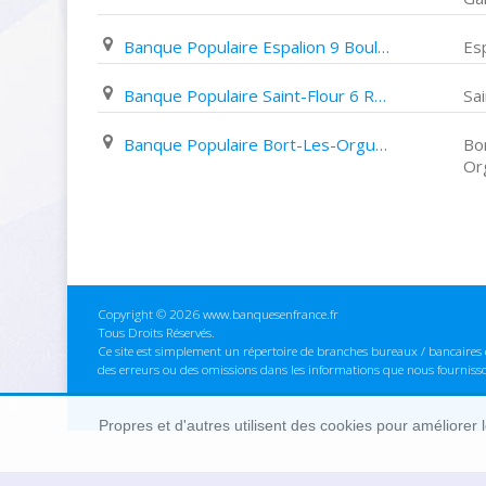
Banque Populaire Espalion 9 Boulevard de Guizard
Es
Banque Populaire Saint-Flour 6 Rue de La Collégiale
Sai
Banque Populaire Bort-Les-Orgues 119 Place Marmontel
Bo
Or
Copyright © 2026 www.banquesenfrance.fr
Tous Droits Réservés.
Ce site est simplement un répertoire de branches bureaux / bancaires e
des erreurs ou des omissions dans les informations que nous fourniss
Propres et d'autres utilisent des cookies pour améliorer 