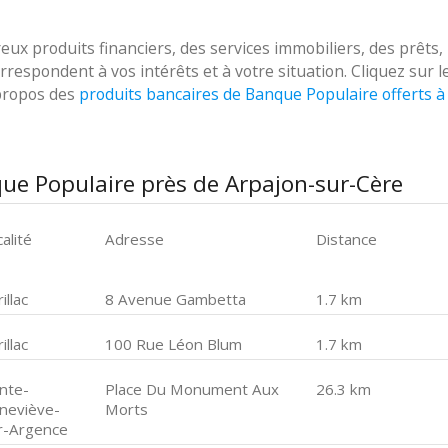
 produits financiers, des services immobiliers, des prêts,
respondent à vos intérêts et à votre situation. Cliquez sur l
 propos des
produits bancaires de Banque Populaire offerts à
ue Populaire près de Arpajon-sur-Cère
alité
Adresse
Distance
illac
8 Avenue Gambetta
1.7 km
illac
100 Rue Léon Blum
1.7 km
inte-
Place Du Monument Aux
26.3 km
neviève-
Morts
r-Argence