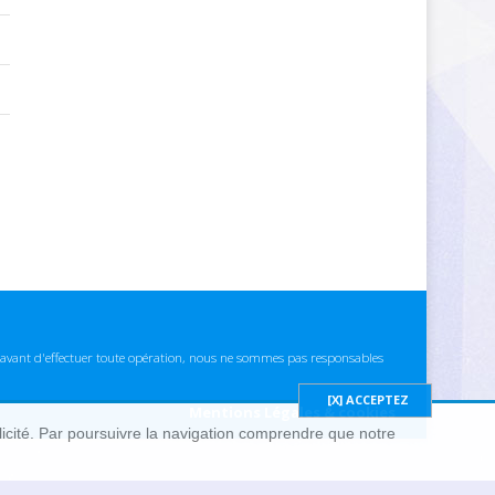
ns avant d'effectuer toute opération, nous ne sommes pas responsables
Mentions Légales & cookies
blicité. Par poursuivre la navigation comprendre que notre