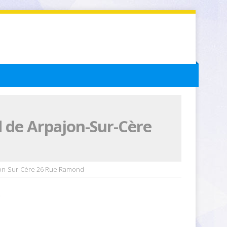
 de Arpajon-Sur-Cère
on-Sur-Cère 26 Rue Ramond
6