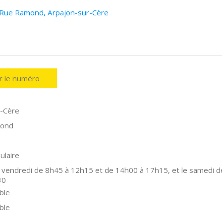
6 Rue Ramond, Arpajon-sur-Cère
er le numéro
r-Cère
mond
ulaire
 vendredi de 8h45 à 12h15 et de 14h00 à 17h15, et le samedi d
30
ble
ble