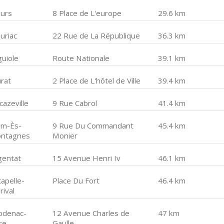
urs
8 Place de L'europe
29.6 km
uriac
22 Rue de La République
36.3 km
guiole
Route Nationale
39.1 km
rat
2 Place de L'hôtel de Ville
39.4 km
cazeville
9 Rue Cabrol
41.4 km
om-Ès-
9 Rue Du Commandant
45.4 km
ntagnes
Monier
gentat
15 Avenue Henri Iv
46.1 km
apelle-
Place Du Fort
46.4 km
rival
pdenac-
12 Avenue Charles de
47 km
re
Gaulle