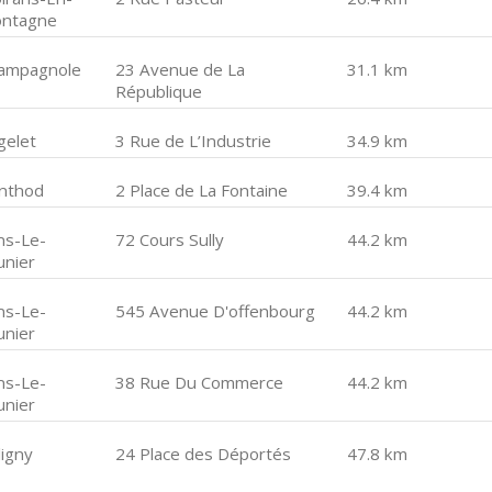
ntagne
ampagnole
23 Avenue de La
31.1 km
République
gelet
3 Rue de L’Industrie
34.9 km
inthod
2 Place de La Fontaine
39.4 km
ns-Le-
72 Cours Sully
44.2 km
unier
ns-Le-
545 Avenue D'offenbourg
44.2 km
unier
ns-Le-
38 Rue Du Commerce
44.2 km
unier
ligny
24 Place des Déportés
47.8 km