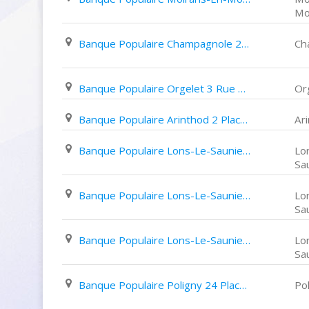
Mo
Banque Populaire Champagnole 23 Avenue de La République
Ch
Banque Populaire Orgelet 3 Rue de L’Industrie
Or
Banque Populaire Arinthod 2 Place de La Fontaine
Ar
Banque Populaire Lons-Le-Saunier 72 Cours Sully
Lo
Sa
Banque Populaire Lons-Le-Saunier 545 Avenue D'offenbourg
Lo
Sa
Banque Populaire Lons-Le-Saunier 38 Rue Du Commerce
Lo
Sa
Banque Populaire Poligny 24 Place des Déportés
Po