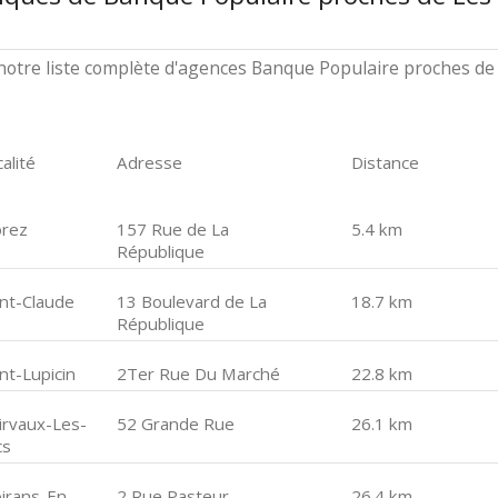
notre liste complète d'agences Banque Populaire proches de
alité
Adresse
Distance
rez
157 Rue de La
5.4 km
République
int-Claude
13 Boulevard de La
18.7 km
République
nt-Lupicin
2Ter Rue Du Marché
22.8 km
airvaux-Les-
52 Grande Rue
26.1 km
cs
irans-En-
2 Rue Pasteur
26.4 km