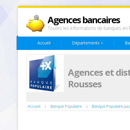
Agences bancaires
Toutes les informations de banques en 
Accueil
Départements
Ba
Agences et dis
Rousses
Accueil
Banque Populaire
Banque Populaire Jur