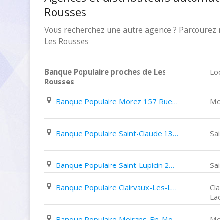
Rousses
Vous recherchez une autre agence ? Parcourez 
Les Rousses
Banque Populaire proches de Les
Loc
Rousses
Banque Populaire Morez 157 Rue de La République
Mo
Banque Populaire Saint-Claude 13 Boulevard de La République
Sa
Banque Populaire Saint-Lupicin 2Ter Rue Du Marché
Sai
Banque Populaire Clairvaux-Les-Lacs 52 Grande Rue
Cl
La
Banque Populaire Moirans-En-Montagne 2 Rue Pasteur
Mo