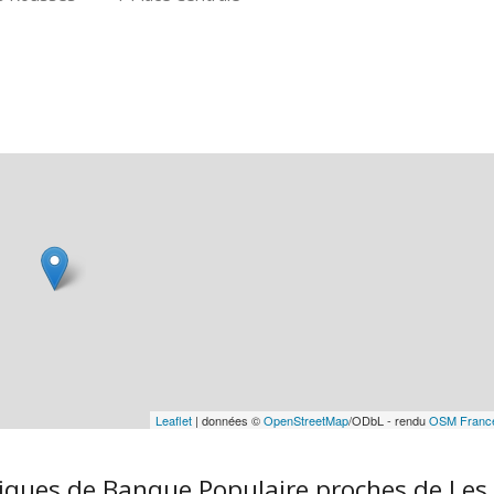
Leaflet
| données ©
OpenStreetMap
/ODbL - rendu
OSM Franc
iques de Banque Populaire proches de Les