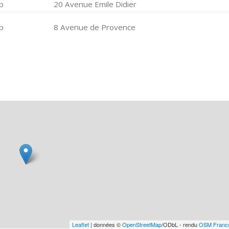
p
20 Avenue Emile Didier
p
8 Avenue de Provence
Leaflet
| données ©
OpenStreetMap
/ODbL - rendu
OSM Franc