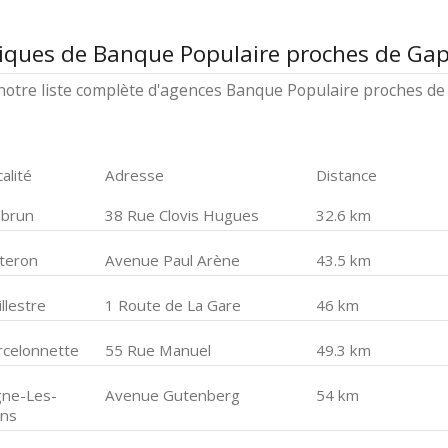
tiques de Banque Populaire proches de Ga
notre liste complète d'agences Banque Populaire proches de
alité
Adresse
Distance
brun
38 Rue Clovis Hugues
32.6 km
steron
Avenue Paul Arène
43.5 km
llestre
1 Route de La Gare
46 km
rcelonnette
55 Rue Manuel
49.3 km
gne-Les-
Avenue Gutenberg
54 km
ins