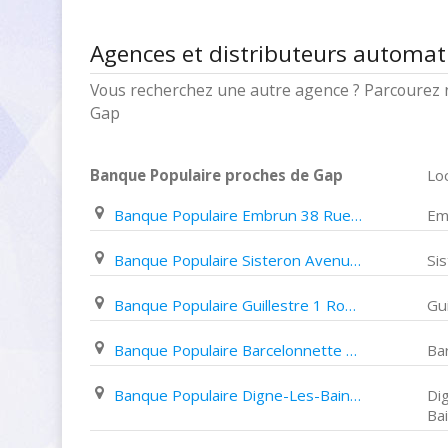
Agences et distributeurs automa
Vous recherchez une autre agence ? Parcourez 
Gap
Banque Populaire proches de Gap
Loc
Banque Populaire Embrun 38 Rue Clovis Hugues
Em
Banque Populaire Sisteron Avenue Paul Arène
Si
Banque Populaire Guillestre 1 Route de La Gare
Gui
Banque Populaire Barcelonnette 55 Rue Manuel
Ba
Banque Populaire Digne-Les-Bains Avenue Gutenberg
Di
Ba