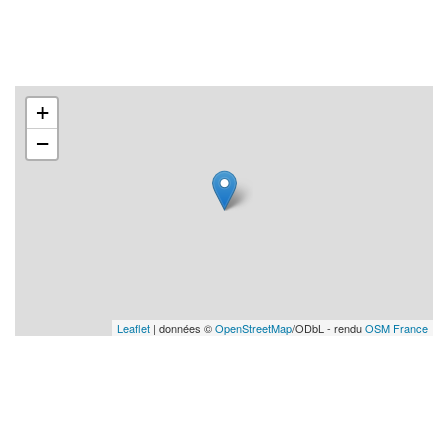
+
−
Leaflet
| données ©
OpenStreetMap
/ODbL - rendu
OSM France