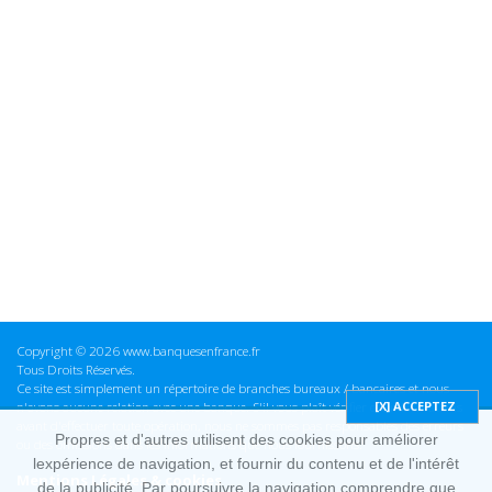
Copyright © 2026 www.banquesenfrance.fr
Tous Droits Réservés.
Ce site est simplement un répertoire de branches bureaux / bancaires et nous
n'avons aucune relation avec une banque. S'il vous plaît vérifier ces informations
avant d'effectuer toute opération, nous ne sommes pas responsables des erreurs
Propres et d'autres utilisent des cookies pour améliorer
ou des omissions dans les informations que nous fournissons.
lexpérience de navigation, et fournir du contenu et de l'intérêt
Mentions Légales & cookies
de la publicité. Par poursuivre la navigation comprendre que