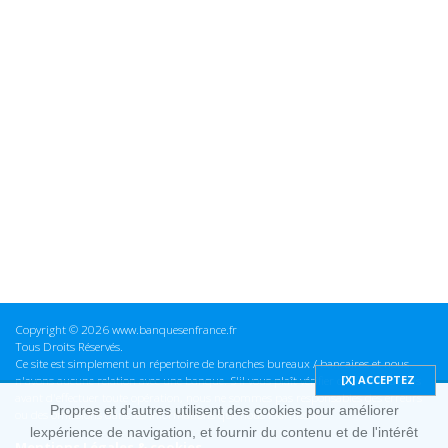
Copyright © 2026 www.banquesenfrance.fr
Tous Droits Réservés.
Ce site est simplement un répertoire de branches bureaux / bancaires et nous
n'avons aucune relation avec une banque. S'il vous plaît vérifier ces informations
avant d'effectuer toute opération, nous ne sommes pas responsables des erreurs
Propres et d'autres utilisent des cookies pour améliorer
ou des omissions dans les informations que nous fournissons.
lexpérience de navigation, et fournir du contenu et de l'intérêt
Mentions Légales & cookies