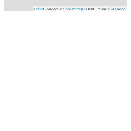
Leaflet
| données ©
OpenStreetMap
/ODbL - rendu
OSM France