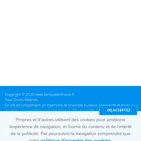
Copyright © 2026 www.banquesenfrance.fr
Tous Droits Réservés.
Ce site est simplement un répertoire de branches bureaux / bancaires et nous
n'avons aucune relation avec une banque. S'il vous plaît vérifier ces informations
avant d'effectuer toute opération, nous ne sommes pas responsables des erreurs
Propres et d'autres utilisent des cookies pour améliorer
ou des omissions dans les informations que nous fournissons.
lexpérience de navigation, et fournir du contenu et de l'intérêt
Mentions Légales & cookies
de la publicité. Par poursuivre la navigation comprendre que
notre
politique d'accepter des cookies.