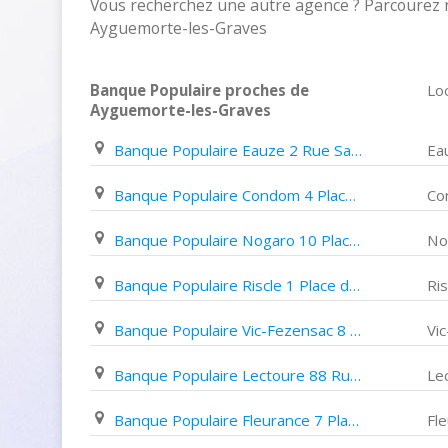
Vous recherchez une autre agence ? Parcourez 
Ayguemorte-les-Graves
Banque Populaire proches de
Loc
Ayguemorte-les-Graves
Banque Populaire Eauze 2 Rue Saint July
Ea
Banque Populaire Condom 4 Place Du Lion D'or
Co
Banque Populaire Nogaro 10 Place Jeanne D'arc
No
Banque Populaire Riscle 1 Place de La Libération
Ris
Banque Populaire Vic-Fezensac 8 10 Cours Albert delucq
Vi
Banque Populaire Lectoure 88 Rue Nationale
Le
Banque Populaire Fleurance 7 Place de La République
Fl