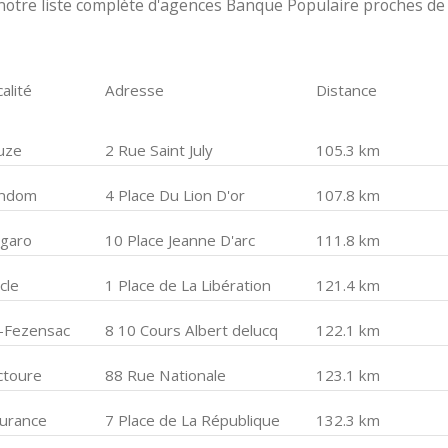
notre liste complète d'agences Banque Populaire proches de
alité
Adresse
Distance
uze
2 Rue Saint July
105.3 km
ndom
4 Place Du Lion D'or
107.8 km
garo
10 Place Jeanne D'arc
111.8 km
cle
1 Place de La Libération
121.4 km
c-Fezensac
8 10 Cours Albert delucq
122.1 km
ctoure
88 Rue Nationale
123.1 km
eurance
7 Place de La République
132.3 km