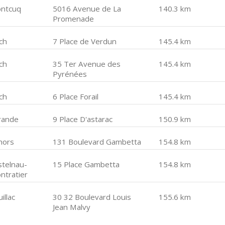
ntcuq
5016 Avenue de La
140.3 km
Promenade
ch
7 Place de Verdun
145.4 km
ch
35 Ter Avenue des
145.4 km
Pyrénées
ch
6 Place Forail
145.4 km
rande
9 Place D'astarac
150.9 km
hors
131 Boulevard Gambetta
154.8 km
stelnau-
15 Place Gambetta
154.8 km
ntratier
illac
30 32 Boulevard Louis
155.6 km
Jean Malvy