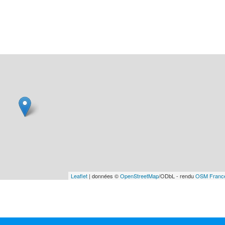
Leaflet
| données ©
OpenStreetMap
/ODbL - rendu
OSM Franc