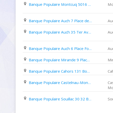
Banque Populaire Montcuq 5016 Avenue de La Promenade
Mo
Banque Populaire Auch 7 Place de Verdun
Au
Banque Populaire Auch 35 Ter Avenue des Pyrénées
Au
Banque Populaire Auch 6 Place Forail
Au
Banque Populaire Mirande 9 Place D'astarac
Mi
Banque Populaire Cahors 131 Boulevard Gambetta
Ca
Banque Populaire Castelnau-Montratier 15 Place Gambetta
Ca
Mo
Banque Populaire Souillac 30 32 Boulevard Louis Jean Malvy
Sou