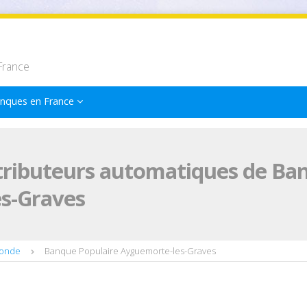
France
nques en France
tributeurs automatiques de Ba
s-Graves
ronde
Banque Populaire Ayguemorte-les-Graves