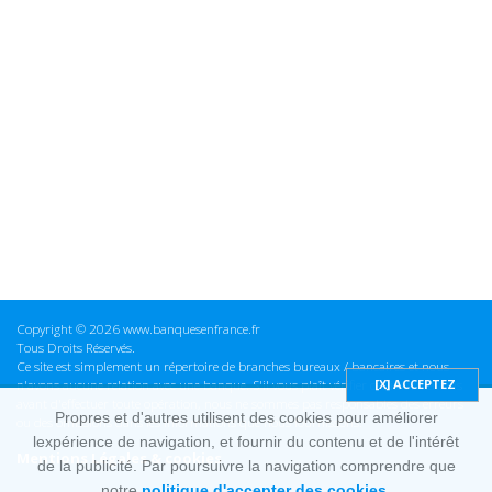
Copyright © 2026 www.banquesenfrance.fr
Tous Droits Réservés.
Ce site est simplement un répertoire de branches bureaux / bancaires et nous
n'avons aucune relation avec une banque. S'il vous plaît vérifier ces informations
avant d'effectuer toute opération, nous ne sommes pas responsables des erreurs
Propres et d'autres utilisent des cookies pour améliorer
ou des omissions dans les informations que nous fournissons.
lexpérience de navigation, et fournir du contenu et de l'intérêt
Mentions Légales & cookies
de la publicité. Par poursuivre la navigation comprendre que
notre
politique d'accepter des cookies.