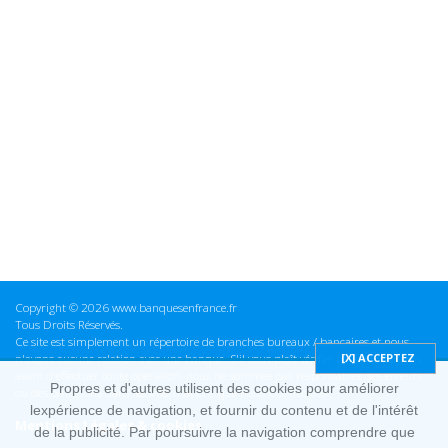
Copyright © 2026 www.banquesenfrance.fr
Tous Droits Réservés.
Ce site est simplement un répertoire de branches bureaux / bancaires et nous
n'avons aucune relation avec une banque. S'il vous plaît vérifier ces informations
avant d'effectuer toute opération, nous ne sommes pas responsables des erreurs
Propres et d'autres utilisent des cookies pour améliorer
ou des omissions dans les informations que nous fournissons.
lexpérience de navigation, et fournir du contenu et de l'intérêt
Mentions Légales & cookies
de la publicité. Par poursuivre la navigation comprendre que