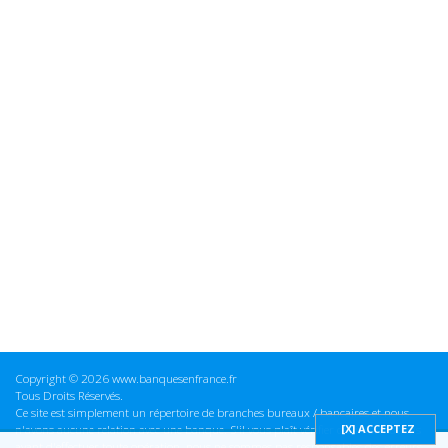
Copyright © 2026 www.banquesenfrance.fr
Tous Droits Réservés.
Ce site est simplement un répertoire de branches bureaux / bancaires et nous
n'avons aucune relation avec une banque. S'il vous plaît vérifier ces informations
avant d'effectuer toute opération, nous ne sommes pas responsables des erreurs