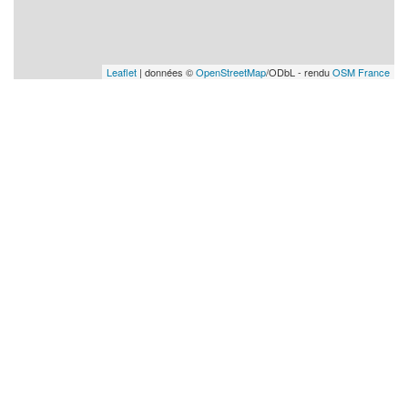
Leaflet
| données ©
OpenStreetMap
/ODbL - rendu
OSM France