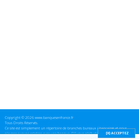
Copyright © 2026 www.banquesenfrance.fr
Tous Droits Réservés.
Ce site est simplement un répertoire de branches bureaux / bancaires et nous
n'avons aucune relation avec une banque. S'il vous plaît vérifier ces informations
avant d'effectuer toute opération, nous ne sommes pas responsables des erreurs