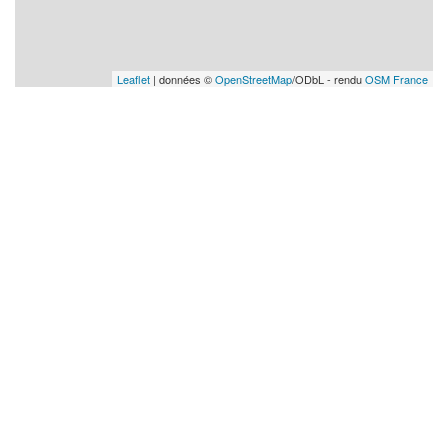
Leaflet
| données ©
OpenStreetMap
/ODbL - rendu
OSM France