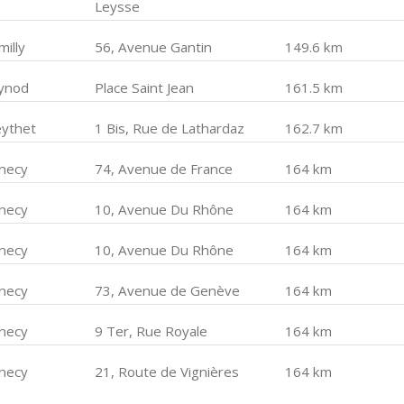
Leysse
illy
56, Avenue Gantin
149.6 km
ynod
Place Saint Jean
161.5 km
ythet
1 Bis, Rue de Lathardaz
162.7 km
necy
74, Avenue de France
164 km
necy
10, Avenue Du Rhône
164 km
necy
10, Avenue Du Rhône
164 km
necy
73, Avenue de Genève
164 km
necy
9 Ter, Rue Royale
164 km
necy
21, Route de Vignières
164 km