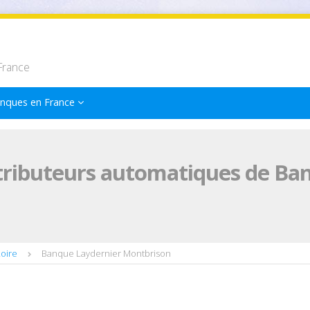
France
nques en France
tributeurs automatiques de Ba
oire
Banque Laydernier Montbrison