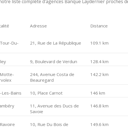
notre liste complète d'agences Banque Laydernier proches d
alité
Adresse
Distance
 Tour-Du-
21, Rue de La République
109.1 km
n
ley
9, Boulevard de Verdun
128.4 km
 Motte-
244, Avenue Costa de
142.2 km
rvolex
Beauregard
x-Les-Bains
10, Place Carnot
146 km
ambéry
11, Avenue des Ducs de
146.8 km
Savoie
 Ravoire
10, Rue Du Bois de
149.6 km