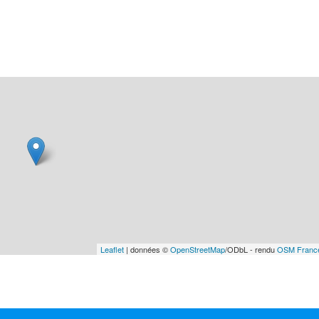
Leaflet
| données ©
OpenStreetMap
/ODbL - rendu
OSM Franc