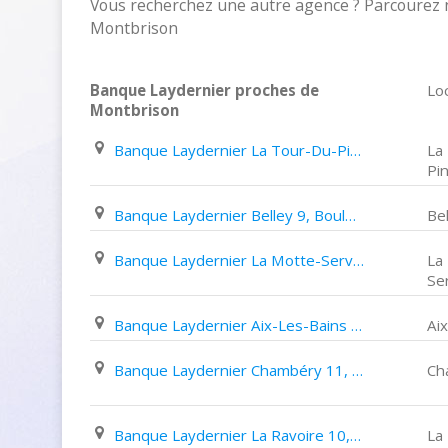
Vous recherchez une autre agence ? Parcourez 
Montbrison
Banque Laydernier proches de
Loc
Montbrison
Banque Laydernier La Tour-Du-Pin 21, Rue de La République
La
Pi
Banque Laydernier Belley 9, Boulevard de Verdun
Bel
Banque Laydernier La Motte-Servolex 244, Avenue Costa de Beauregard
La
Se
Banque Laydernier Aix-Les-Bains 10, Place Carnot
Ai
Banque Laydernier Chambéry 11, Avenue des Ducs de Savoie
Ch
Banque Laydernier La Ravoire 10, Rue Du Bois de Leysse
La