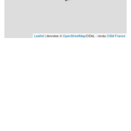
Leaflet
| données ©
OpenStreetMap
/ODbL - rendu
OSM France