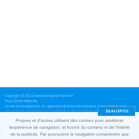
Copyright © 2026 www.banquesenfrance.fr
Tous Droits Réservés.
Ce site est simplement un répertoire de branches bureaux / bancaires et nous
n'avons aucune relation avec une banque. S'il vous plaît vérifier ces informations
avant d'effectuer toute opération, nous ne sommes pas responsables des erreurs
Propres et d'autres utilisent des cookies pour améliorer
ou des omissions dans les informations que nous fournissons.
lexpérience de navigation, et fournir du contenu et de l'intérêt
Mentions Légales & cookies
de la publicité. Par poursuivre la navigation comprendre que