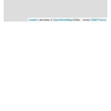
Leaflet
| données ©
OpenStreetMap
/ODbL - rendu
OSM France