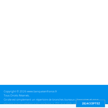
Copyright © 2026 www.banquesenfrance.fr
Tous Droits Réservés.
Ce site est simplement un répertoire de branches bureaux / bancaires et nous
n'avons aucune relation avec une banque. S'il vous plaît vérifier ces informations
avant d'effectuer toute opération, nous ne sommes pas responsables des erreurs