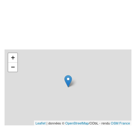
+
−
Leaflet
| données ©
OpenStreetMap
/ODbL - rendu
OSM France