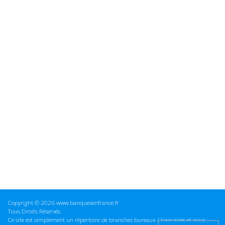
Copyright © 2026 www.banquesenfrance.fr
Tous Droits Réservés.
Ce site est simplement un répertoire de branches bureaux / bancaires et nous