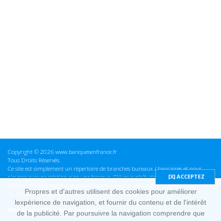
Copyright © 2026 www.banquesenfrance.fr
Tous Droits Réservés.
Ce site est simplement un répertoire de branches bureaux / bancaires et nous
n'avons aucune relation avec une banque. S'il vous plaît vérifier ces informations
avant d'effectuer toute opération, nous ne sommes pas responsables des erreurs
Propres et d'autres utilisent des cookies pour améliorer
ou des omissions dans les informations que nous fournissons.
lexpérience de navigation, et fournir du contenu et de l'intérêt
Mentions Légales & cookies
de la publicité. Par poursuivre la navigation comprendre que