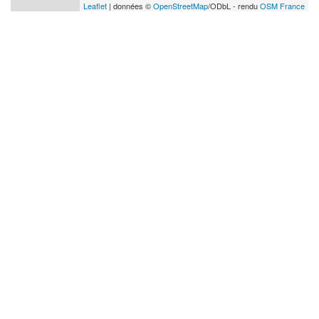
Leaflet
| données ©
OpenStreetMap
/ODbL - rendu
OSM France