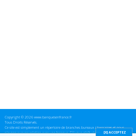
Copyright © 2026 www.banquesenfrance.fr
Tous Droits Réservés.
Ce site est simplement un répertoire de branches bureaux / bancaires et nous
n'avons aucune relation avec une banque. S'il vous plaît vérifier ces informations