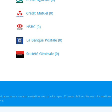
Crédit Mutuel (0)
HSBC (0)
La Banque Postale (0)
Société Générale (0)
t nous n'avons aucune relation avec une banque. S'il vous plaît vérifier ces informatio
ons.