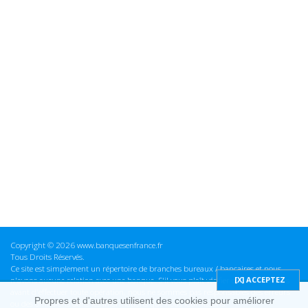
Copyright © 2026 www.banquesenfrance.fr
Tous Droits Réservés.
Ce site est simplement un répertoire de branches bureaux / bancaires et nous
n'avons aucune relation avec une banque. S'il vous plaît vérifier ces informations
avant d'effectuer toute opération, nous ne sommes pas responsables des erreurs
Propres et d'autres utilisent des cookies pour améliorer
ou des omissions dans les informations que nous fournissons.