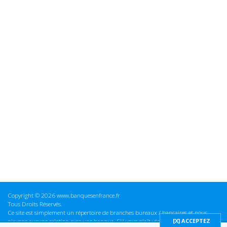
Copyright © 2026 www.banquesenfrance.fr
Tous Droits Réservés.
Ce site est simplement un répertoire de branches bureaux / bancaires et nous
n'avons aucune relation avec une banque. S'il vous plaît vérifier ces informations