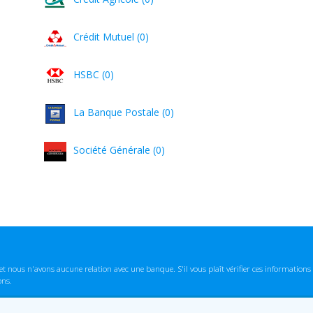
Crédit Mutuel (0)
HSBC (0)
La Banque Postale (0)
Société Générale (0)
t nous n'avons aucune relation avec une banque. S'il vous plaît vérifier ces informatio
ons.