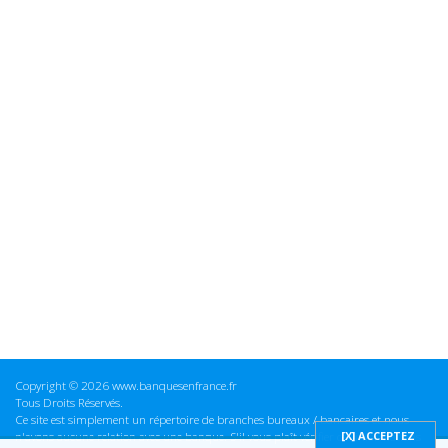
Copyright © 2026 www.banquesenfrance.fr
Tous Droits Réservés.
Ce site est simplement un répertoire de branches bureaux / bancaires et nous
n'avons aucune relation avec une banque. S'il vous plaît vérifier ces informations