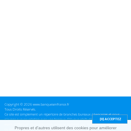
Copyright © 2026 www.banquesenfrance.fr
Tous Droits Réservés.
Ce site est simplement un répertoire de branches bureaux / bancaires et nous
n'avons aucune relation avec une banque. S'il vous plaît vérifier ces informations
avant d'effectuer toute opération, nous ne sommes pas responsables des erreurs
Propres et d'autres utilisent des cookies pour améliorer
ou des omissions dans les informations que nous fournissons.