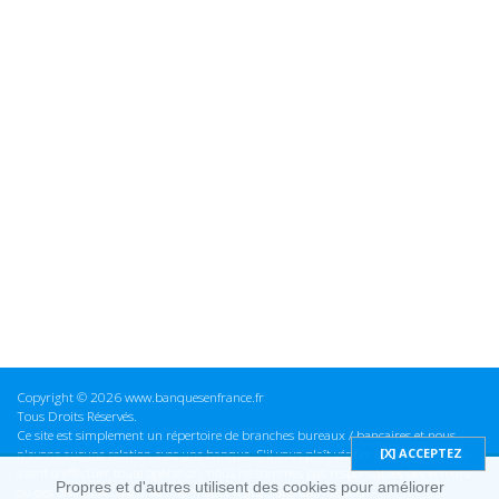
Copyright © 2026 www.banquesenfrance.fr
Tous Droits Réservés.
Ce site est simplement un répertoire de branches bureaux / bancaires et nous
n'avons aucune relation avec une banque. S'il vous plaît vérifier ces informations
avant d'effectuer toute opération, nous ne sommes pas responsables des erreurs
Propres et d'autres utilisent des cookies pour améliorer
ou des omissions dans les informations que nous fournissons.