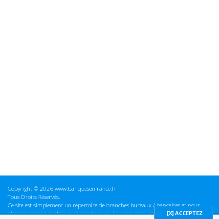
Copyright © 2026 www.banquesenfrance.fr
Tous Droits Réservés.
Ce site est simplement un répertoire de branches bureaux / bancaires et nous
n'avons aucune relation avec une banque. S'il vous plaît vérifier ces informations