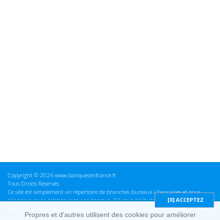
Copyright © 2026 www.banquesenfrance.fr
Tous Droits Réservés.
Ce site est simplement un répertoire de branches bureaux / bancaires et nous
n'avons aucune relation avec une banque. S'il vous plaît vérifier ces informations
avant d'effectuer toute opération, nous ne sommes pas responsables des erreurs
Propres et d'autres utilisent des cookies pour améliorer
ou des omissions dans les informations que nous fournissons.