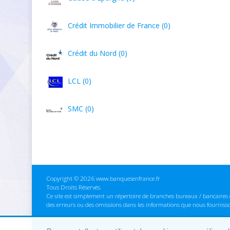
Crédit Immobilier de France (0)
Crédit du Nord (0)
LCL (0)
SMC (0)
Copyright © 2026 www.banquesenfrance.fr
Tous Droits Réservés.
Ce site est simplement un répertoire de branches bureaux / bancaires e
des erreurs ou des omissions dans les informations que nous fourniss