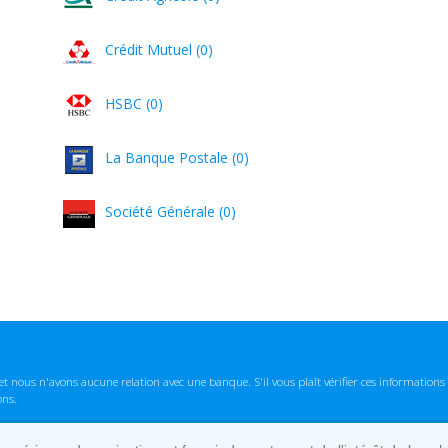
Crédit Mutuel (0)
HSBC (0)
La Banque Postale (0)
Société Générale (0)
t nous n'avons aucune relation avec une banque. S'il vous plaît vérifier ces informatio
ons.