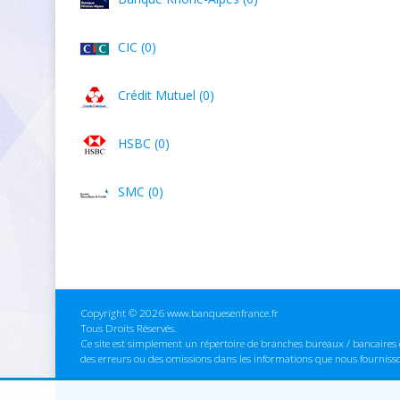
CIC (0)
Crédit Mutuel (0)
HSBC (0)
SMC (0)
Copyright © 2026 www.banquesenfrance.fr
Tous Droits Réservés.
Ce site est simplement un répertoire de branches bureaux / bancaires e
des erreurs ou des omissions dans les informations que nous fourniss