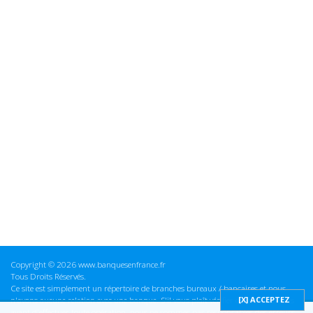
Copyright © 2026 www.banquesenfrance.fr
Tous Droits Réservés.
Ce site est simplement un répertoire de branches bureaux / bancaires et nous
n'avons aucune relation avec une banque. S'il vous plaît vérifier ces informations
avant d'effectuer toute opération, nous ne sommes pas responsables des erreurs