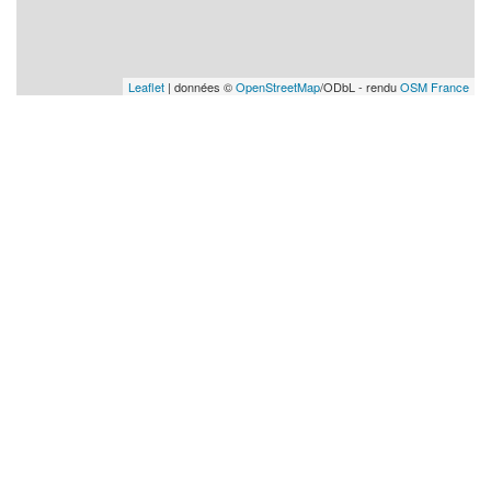
Leaflet
| données ©
OpenStreetMap
/ODbL - rendu
OSM France