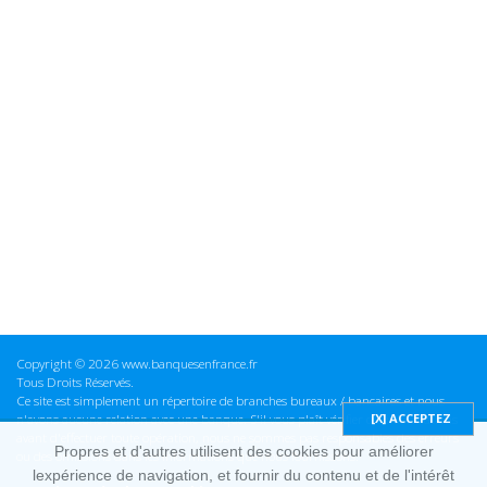
Copyright © 2026 www.banquesenfrance.fr
Tous Droits Réservés.
Ce site est simplement un répertoire de branches bureaux / bancaires et nous
n'avons aucune relation avec une banque. S'il vous plaît vérifier ces informations
avant d'effectuer toute opération, nous ne sommes pas responsables des erreurs
Propres et d'autres utilisent des cookies pour améliorer
ou des omissions dans les informations que nous fournissons.
lexpérience de navigation, et fournir du contenu et de l'intérêt