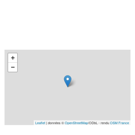
+
−
Leaflet
| données ©
OpenStreetMap
/ODbL - rendu
OSM France