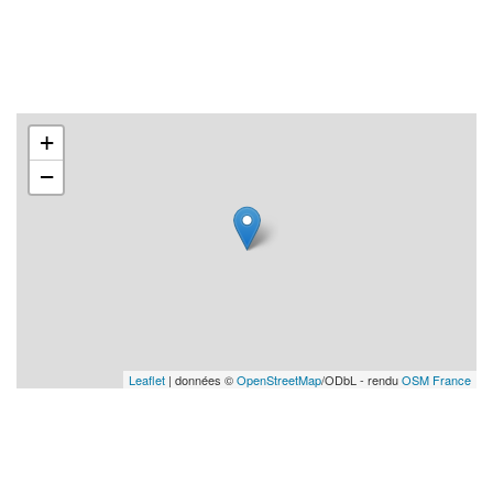
+
−
Leaflet
| données ©
OpenStreetMap
/ODbL - rendu
OSM France