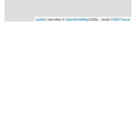
Leaflet
| données ©
OpenStreetMap
/ODbL - rendu
OSM France