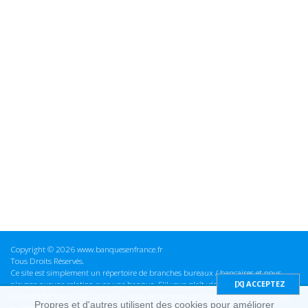
Copyright © 2026 www.banquesenfrance.fr
Tous Droits Réservés.
Ce site est simplement un répertoire de branches bureaux / bancaires et nous
n'avons aucune relation avec une banque. S'il vous plaît vérifier ces informations
avant d'effectuer toute opération, nous ne sommes pas responsables des erreurs
Propres et d'autres utilisent des cookies pour améliorer
ou des omissions dans les informations que nous fournissons.