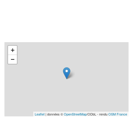
+
−
Leaflet
| données ©
OpenStreetMap
/ODbL - rendu
OSM France