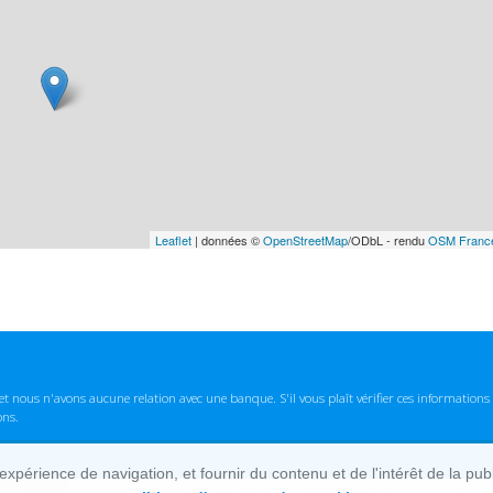
Leaflet
| données ©
OpenStreetMap
/ODbL - rendu
OSM Franc
t nous n'avons aucune relation avec une banque. S'il vous plaît vérifier ces informatio
ons.
lexpérience de navigation, et fournir du contenu et de l'intérêt de la pu