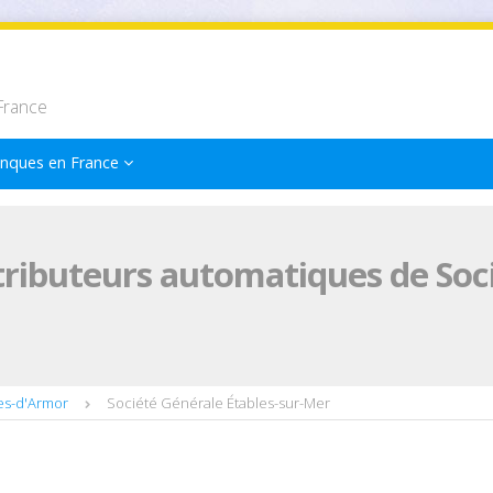
France
nques en France
tributeurs automatiques de Soci
es-d'Armor
Société Générale Étables-sur-Mer