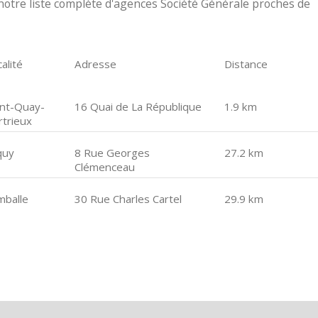
otre liste complète d'agences Société Générale proches de
alité
Adresse
Distance
int-Quay-
16 Quai de La République
1.9 km
rtrieux
quy
8 Rue Georges
27.2 km
Clémenceau
mballe
30 Rue Charles Cartel
29.9 km