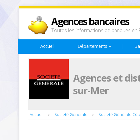
Agences bancaires
Toutes les informations de banques en 
Accueil
Départements
Ba
Agences et dis
sur-Mer
Accueil
Société Générale
Société Générale Côt