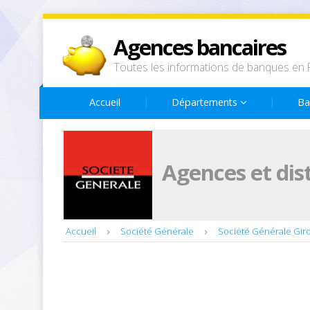
Agences bancaires
Toutes les informations de banques en 
Accueil
Départements
Ba
Agences et dis
Accueil
Société Générale
Société Générale Gir