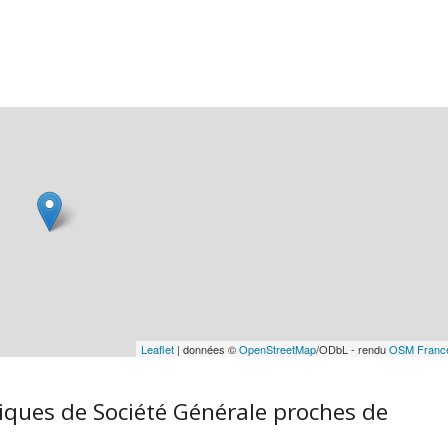
Leaflet
| données ©
OpenStreetMap
/ODbL - rendu
OSM Franc
iques de Société Générale proches de