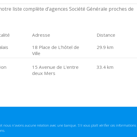
otre liste complète d'agences Société Générale proches de
alité
Adresse
Distance
lais
18 Place de L'hôtel de
29.9 km
Ville
éon
15 Avenue de L'entre
33.4 km
deux Mers
t nous n'avons aucune relation avec une banque. S'il vous plaît vérifier ces informatio
ons.