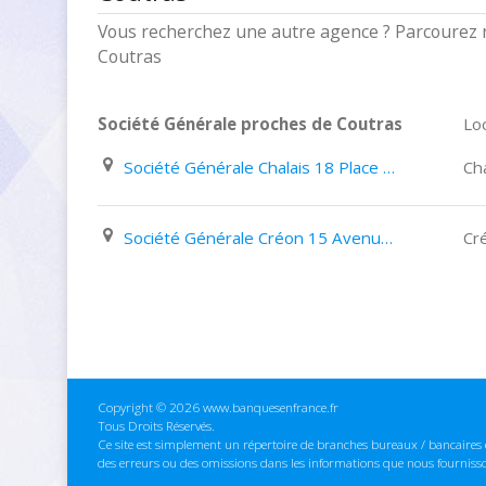
Vous recherchez une autre agence ? Parcourez n
Coutras
Société Générale proches de Coutras
Loc
Société Générale Chalais 18 Place de L'hôtel de Ville
Cha
Société Générale Créon 15 Avenue de L'entre deux Mers
Cr
Copyright © 2026 www.banquesenfrance.fr
Tous Droits Réservés.
Ce site est simplement un répertoire de branches bureaux / bancaires e
des erreurs ou des omissions dans les informations que nous fourniss