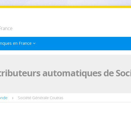
France
nques en France
tributeurs automatiques de Soc
onde
Société Générale Coutras